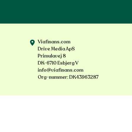
Viafinans.com
Drive Media ApS
Primulavej 8
DK-6710 Esbjerg V
info@viafinans.com
Org-nummer: DK43963287